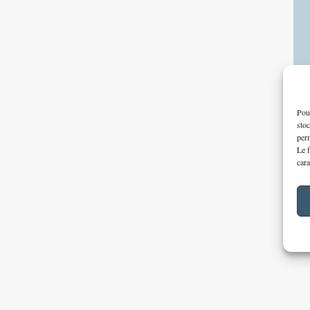
Pour
stoc
perm
Le f
cara