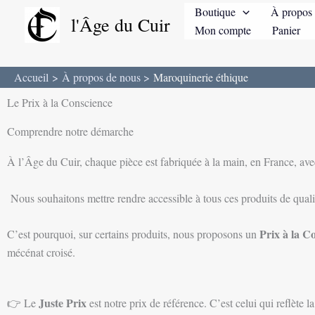
Aller
Boutique
À propos 
l'Âge du Cuir
au
Mon compte
Panier
contenu
Accueil
À propos de nous
Maroquinerie éthique
Le Prix à la Conscience
Comprendre notre démarche
À l’Âge du Cuir, chaque pièce est fabriquée à la main, en France, av
Nous souhaitons mettre rendre accessible à tous ces produits de qual
Prix à la C
C’est pourquoi, sur certains produits, nous proposons un
mécénat croisé.
Juste Prix
👉 Le
est notre prix de référence. C’est celui qui reflète 