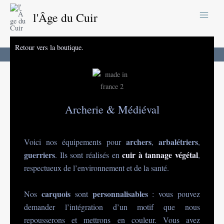
Aller
l'Âge du Cuir
au
contenu
Retour vers la boutique.
Accueil
Boutique
Archerie & médiéval
Archerie & Médiéval
archers
arbalétriers
Voici nos équipements pour
,
,
guerriers
cuir à tannage végétal
. Ils sont réalisés en
,
respectueux de l’environnement et de la santé.
carquois
personnalisables
Nos
sont
: vous pouvez
demander l’intégration d’un motif que nous
repousserons et mettrons en couleur. Vous avez