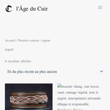
Trié
Aller
du
l'Âge du Cuir
plus
au
récent
contenu
au
plus
ancien
Accueil
/ Produit couleur / argent
argent
6 résultats affichés