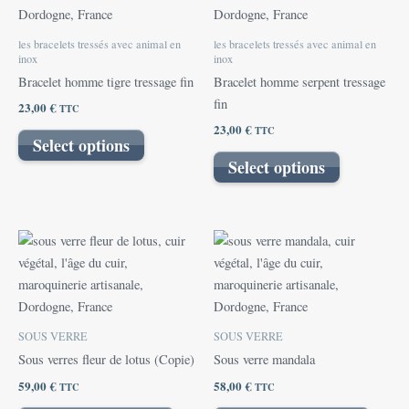
plusieurs
plusieurs
variations.
variations.
les bracelets tressés avec animal en
les bracelets tressés avec animal en
Les
Les
inox
inox
options
options
Bracelet homme tigre tressage fin
Bracelet homme serpent tressage
peuvent
peuvent
fin
23,00
€
TTC
être
être
23,00
€
TTC
Select options
choisies
choisies
Select options
sur
sur
la
la
page
page
du
du
produit
produit
SOUS VERRE
SOUS VERRE
Sous verres fleur de lotus (Copie)
Sous verre mandala
59,00
€
58,00
€
TTC
TTC