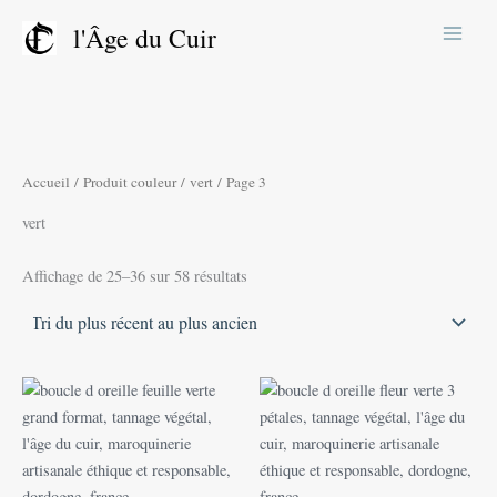
Trié
Aller
du
l'Âge du Cuir
plus
au
récent
contenu
au
plus
ancien
Accueil
/ Produit couleur /
vert
/ Page 3
vert
Affichage de 25–36 sur 58 résultats