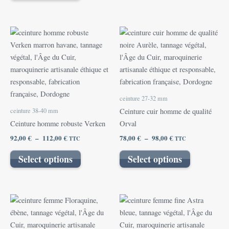
la
la
page
page
Plage
Plage
Ce
Ce
du
du
de
de
produit
produit
prix :
prix :
produit
produit
92,00 €
a
78,00 €
a
à
à
plusieurs
plusieurs
112,00 €
98,00 €
variations.
variations.
Les
Les
ceinture 27-32 mm
options
options
ceinture 38-40 mm
Ceinture cuir homme de qualité
peuvent
peuvent
Ceinture homme robuste Verken
Orval
être
être
92,00
€
–
112,00
€
78,00
€
–
98,00
€
TTC
TTC
choisies
choisies
sur
sur
Select options
Select options
la
la
page
page
du
du
Plage
Ce
produit
produit
de
produit
prix :
68,00 €
a