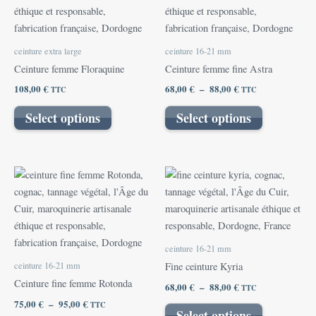
à
plusieurs
88,00 €
variations.
Les
ceinture extra large
ceinture 16-21 mm
options
Ceinture femme Floraquine
Ceinture femme fine Astra
peuvent
108,00
€
68,00
€
–
88,00
€
TTC
TTC
être
choisies
Select options
Select options
sur
la
page
Plage
Plage
Ce
Ce
du
de
de
produit
produit
prix :
prix :
produit
75,00 €
a
68,00 €
a
à
à
plusieurs
plusieurs
95,00 €
88,00 €
variations.
variations.
ceinture 16-21 mm
Les
Les
ceinture 16-21 mm
Fine ceinture Kyria
options
options
Ceinture fine femme Rotonda
68,00
€
–
88,00
€
TTC
peuvent
peuvent
75,00
€
–
95,00
€
TTC
être
être
Select options