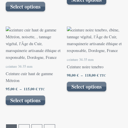
choisies
choisies
Select options
sur
sur
la
la
page
page
Plage
Plage
Ce
Ce
du
du
de
de
produit
produit
prix :
prix :
produit
produit
95,00 €
a
98,00 €
a
à
à
plusieurs
plusieurs
115,00 €
118,00 €
variations.
variations.
ceinture 34-35 mm
Les
Les
ceinture 34-35 mm
Ceinture noire tenebro
options
options
Ceinture cuir haut de gamme
98,00
€
–
118,00
€
TTC
peuvent
peuvent
Métréon
être
être
Select options
95,00
€
–
115,00
€
TTC
choisies
choisies
sur
sur
Select options
la
la
page
page
du
du
produit
produit