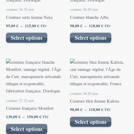
Les
Les
ceinture 34-35 mm
ceinture 38-40 mm
options
options
Ceinture verte femme Nexa
Ceinture blanche Alba
peuvent
peuvent
95,00
€
–
115,00
€
98,00
€
–
118,00
€
TTC
TTC
être
être
choisies
choisies
Select options
Select options
sur
sur
la
la
page
page
Plage
Plage
Ce
Ce
du
du
de
de
produit
produit
prix :
prix :
produit
produit
130,00 €
a
98,00 €
a
à
à
plusieurs
plusieurs
150,00 €
118,00 €
variations.
variations.
ceinture 38-40 mm
Les
Les
ceinture 27-32 mm
Ceinture bleu femme Kalista
options
options
Ceinture française Montfort
98,00
€
–
118,00
€
TTC
peuvent
peuvent
130,00
€
–
150,00
€
TTC
être
être
Select options
choisies
choisies
Select options
sur
sur