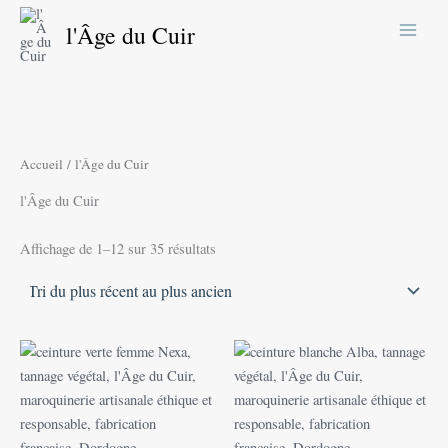
Trié
Aller
du
l'Âge du Cuir
plus
au
récent
contenu
au
plus
ancien
Accueil
/ l'Âge du Cuir
l'Âge du Cuir
Affichage de 1–12 sur 35 résultats
Plage
Plage
Ce
Ce
de
de
produit
produit
prix :
prix :
95,00 €
a
98,00 €
a
à
à
plusieurs
plusieurs
115,00 €
118,00 €
variations.
variations.