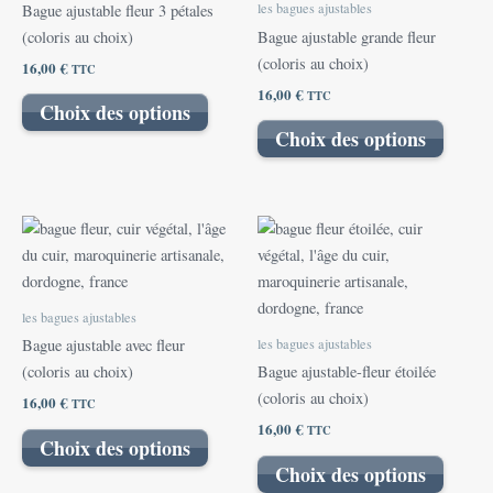
les bagues ajustables
Bague ajustable fleur 3 pétales
Les
Les
(coloris au choix)
Bague ajustable grande fleur
options
options
(coloris au choix)
16,00
€
TTC
peuvent
peuvent
16,00
€
TTC
être
être
Choix des options
choisies
choisies
Choix des options
sur
sur
la
la
page
page
Ce
Ce
du
du
produit
produit
produit
produit
a
a
plusieurs
plusieu
les bagues ajustables
variations.
variatio
les bagues ajustables
Bague ajustable avec fleur
Les
Les
(coloris au choix)
Bague ajustable-fleur étoilée
options
options
(coloris au choix)
16,00
€
TTC
peuvent
peuvent
16,00
€
TTC
être
être
Choix des options
choisies
choisies
Choix des options
sur
sur