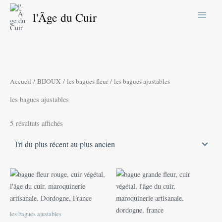
Trié
Aller
du
l'Âge du Cuir
plus
au
récent
contenu
au
plus
ancien
Accueil
/
BIJOUX
/
les bagues fleur
/ les bagues ajustables
les bagues ajustables
5 résultats affichés
Ce
Ce
produit
produit
a
a
plusieurs
plusieu
les bagues ajustables
variations.
variatio