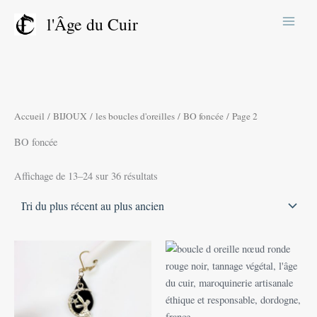
Trié
Aller
du
l'Âge du Cuir
plus
au
récent
contenu
au
plus
ancien
Accueil
/
BIJOUX
/
les boucles d'oreilles
/
BO foncée
/ Page 2
BO foncée
Affichage de 13–24 sur 36 résultats