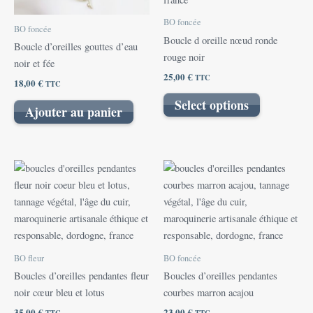
BO foncée
BO foncée
Boucle d oreille nœud ronde
Boucle d’oreilles gouttes d’eau
rouge noir
noir et fée
25,00
€
TTC
18,00
€
TTC
Select options
Ajouter au panier
BO fleur
BO foncée
Boucles d’oreilles pendantes fleur
Boucles d’oreilles pendantes
noir cœur bleu et lotus
courbes marron acajou
35,00
€
23,00
€