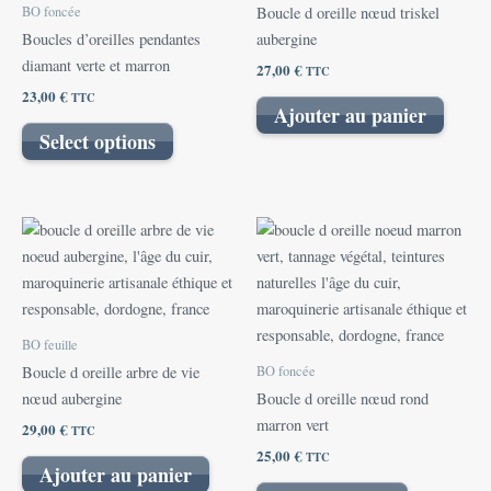
BO foncée
Boucle d oreille nœud triskel
Boucles d’oreilles pendantes
aubergine
diamant verte et marron
27,00
€
TTC
23,00
€
TTC
Ajouter au panier
Select options
BO feuille
BO foncée
Boucle d oreille arbre de vie
nœud aubergine
Boucle d oreille nœud rond
marron vert
29,00
€
TTC
25,00
€
TTC
Ajouter au panier