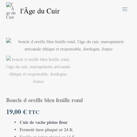
Aller
l'Âge du Cuir
au
contenu
quantité
de
Boucle
d
oreille
bleu
feuille
rond
Boucle d oreille bleu feuille rond
19,00
€
TTC
Cuir de vache pleine fleur
Fermoir inox plaqué or 24 K
Feuille en laiton plaqué or 14 K