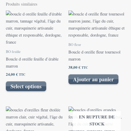
Produits similaires
BO fleur
BO feuille
Boucle d oreille fleur tournesol
Boucle d oreille feuille d’érable
marron
marron
38,00
€
TTC
24,00
€
TTC
Ajouter au panier
Select options
EN RUPTURE DE
STOCK