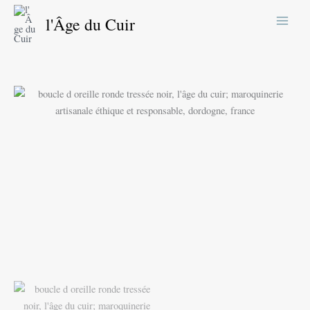
Aller
l'Âge du Cuir
au
contenu
quantité
de
Boucle
d
oreille
ronde
nœud
noir
4
rangs