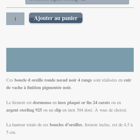
Ajouter au panier
Description
Informations complémentaires
boucle d oreille ronde nœud noir 4 rangs
cuir
Ces
sont réalisées en
de vache à finition pigmentée noir.
dormeuse
inox plaqué or fin 24 carats
Le fermoir est
en
ou en
argent sterling 925
clip
ou un
en inox 304 doré. À vous de choisir.
boucles d’oreilles
La hauteur totale de ces
, fermoir inclus, est de 4,5 à
5 cm.