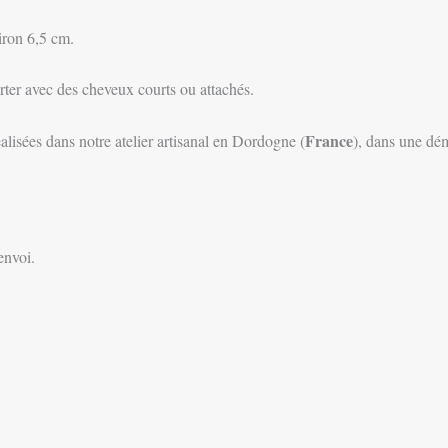
viron 6,5 cm.
orter avec des cheveux courts ou attachés.
France
éalisées dans notre atelier artisanal en Dordogne (
), dans une dé
envoi.