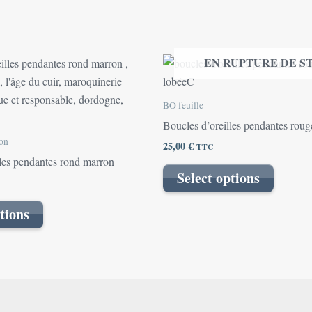
EN RUPTURE DE S
BO feuille
Boucles d’oreilles pendantes rouge
on
25,00
€
TTC
lles pendantes rond marron
Select options
tions