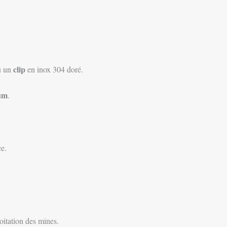
clip
u un
en inox 304 doré.
um
.
ce.
loitation des mines.