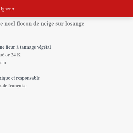
Événements
Visite d’atelier
Vidéos
Contact
.
Ignorer
te noel flocon de neige sur losange
ne fleur à tannage végétal
ué or 24 K
5 cm
hique et responsable
nale française