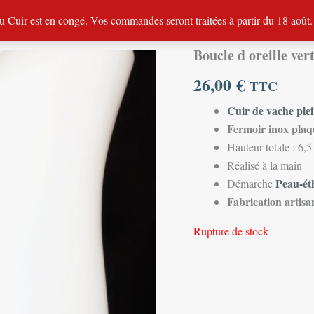
de nous
Nos choix qualité
Nos conseils
Venez pratiquer
u Cuir est en congé. Vos commandes seront traitées à partir du 18 août
Boucle d oreille ver
26,00
€
TTC
Cuir de vache plei
Fermoir inox plaq
Hauteur totale : 6,
Réalisé à la main
Peau-ét
Démarche
Fabrication artisa
Rupture de stock