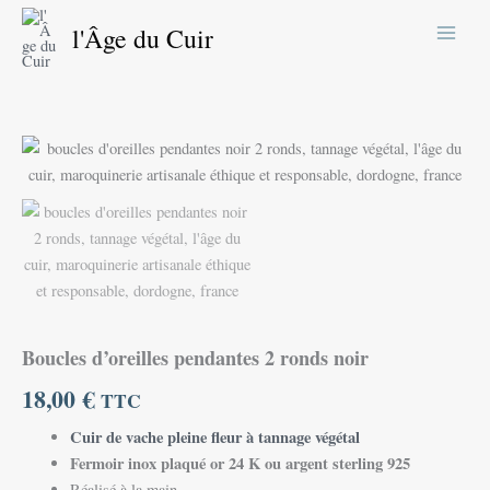
Aller
l'Âge du Cuir
au
contenu
quantité
de
Boucles
d'oreilles
pendantes
2
ronds
noir
Boucles d’oreilles pendantes 2 ronds noir
18,00
€
TTC
Cuir de vache pleine fleur à tannage végétal
Fermoir inox plaqué or 24 K ou argent sterling 925
Réalisé à la main