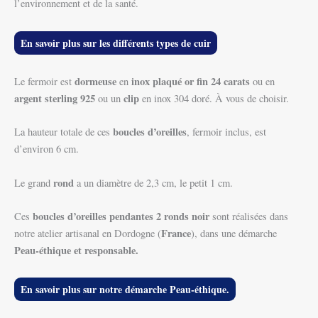
l’environnement et de la santé.
En savoir plus sur les différents types de cuir
dormeuse
inox plaqué or fin 24 carats
Le fermoir est
en
ou en
argent sterling 925
clip
ou un
en inox 304 doré. À vous de choisir.
boucles d’oreilles
La hauteur totale de ces
, fermoir inclus, est
d’environ 6 cm.
rond
Le grand
a un diamètre de 2,3 cm, le petit 1 cm.
boucles d’oreilles pendantes 2 ronds noir
Ces
sont réalisées dans
France
notre atelier artisanal en Dordogne (
), dans une démarche
Peau-éthique et responsable.
En savoir plus sur notre démarche Peau-éthique.