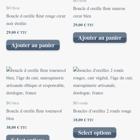
BO fleur
BO fleur
Boucle d oreille fleur marron
Boucle d oreille fleur rouge cœur
cœur bleu
noir étoilée
29,00
€
TTC
29,00
€
TTC
Ajouter au panier
Ajouter au panier
BO bleu
BO ronde
Boucle d oreille fleur tournesol
Boucles d’oreilles 2 ronds rouge
bleu
18,00
€
TTC
38,00
€
TTC
Select options