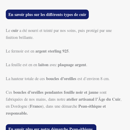
En savoir plus sur les différents types de cuir
cuir
Le
a été nourri et teinté par nos soins, puis protégé par une
finition brillante.
argent sterling 925
Le fermoir est en
.
laiton
plaquage argent
La feuille est en en
avec
.
boucles d’oreilles
La hauteur totale de ces
est d’environ 8 cm.
boucles d’oreilles pendantes feuille noir et jaune
Ces
sont
atelier artisanal l’Âge du Cuir
fabriquées de nos mains, dans notre
,
France
Peau-éthique et
en Dordogne (
), dans une démarche
responsable.
En savoir plus sur notre démarche Peau-éthique.