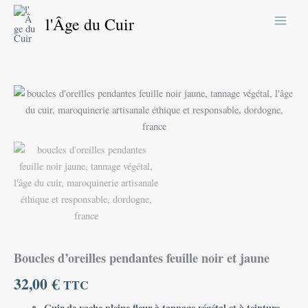
Aller
l'Âge du Cuir
au
contenu
Boucles d’oreilles pendantes feuille noir et jaune
32,00
€
TTC
Cuir de vache pleine fleur à tannage végétal et à teinture