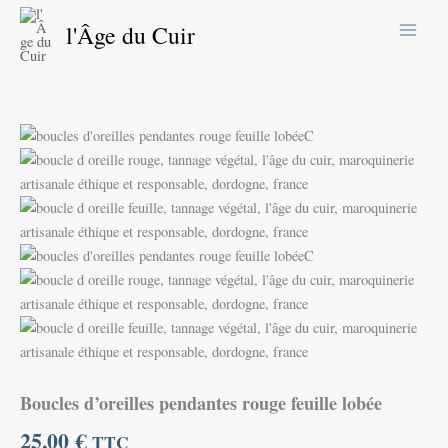
Aller
l'Âge du Cuir
au
contenu
Boucles d’oreilles pendantes rouge feuille lobée
25,00
€
TTC