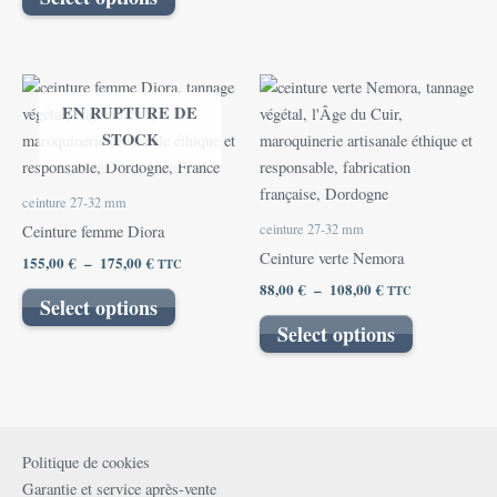
choisies
choisies
sur
sur
la
la
Plage
Plage
Ce
Ce
page
page
de
de
EN RUPTURE DE
produit
produit
prix :
prix :
du
du
STOCK
155,00 €
a
88,00 €
a
produit
produit
à
à
plusieurs
plusieurs
175,00 €
108,00 €
variations.
variations.
ceinture 27-32 mm
Les
Les
ceinture 27-32 mm
Ceinture femme Diora
options
options
Ceinture verte Nemora
155,00
€
–
175,00
€
TTC
peuvent
peuvent
88,00
€
–
108,00
€
TTC
être
être
Select options
choisies
choisies
Select options
sur
sur
la
la
page
page
du
du
produit
produit
Politique de cookies
Garantie et service après-vente