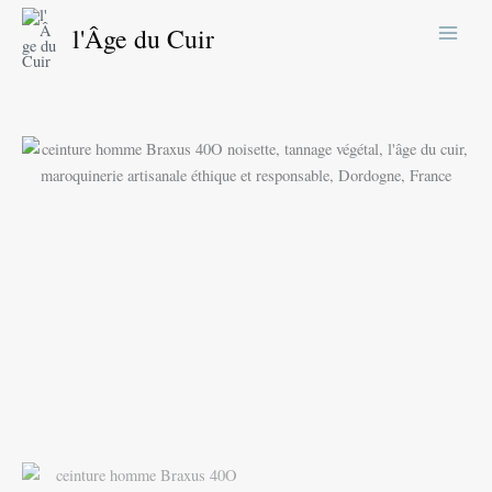
Aller
l'Âge du Cuir
au
contenu
quantité
Plage
de
de
Ceinture
homme
prix :
Braxus
95,00 €
à
115,00 €