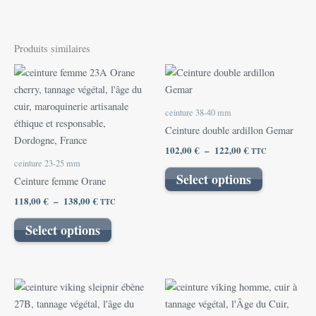
Produits similaires
Plage
Plage
Ce
Ce
de
de
produit
produit
prix :
prix :
118,00 €
a
102,00 €
a
ceinture 38-40 mm
à
à
plusieurs
plusieurs
138,00 €
122,00 €
Ceinture double ardillon Gemar
variations.
variations.
102,00
€
–
122,00
€
TTC
Les
Les
ceinture 23-25 mm
options
options
Select options
Ceinture femme Orane
peuvent
peuvent
118,00
€
–
138,00
€
TTC
être
être
choisies
choisies
Select options
sur
sur
la
la
page
page
Plage
Plage
Ce
Ce
du
du
de
de
produit
produit
prix :
prix :
produit
produit