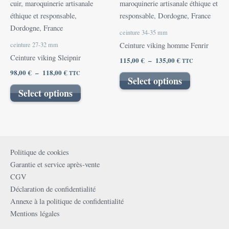
98,00 €
a
115,00 €
a
à
à
plusieurs
plusieurs
118,00 €
135,00 €
variations.
variations.
ceinture 34-35 mm
Les
Les
ceinture 27-32 mm
Ceinture viking homme Fenrir
options
options
Ceinture viking Sleipnir
115,00
€
–
135,00
€
TTC
peuvent
peuvent
98,00
€
–
118,00
€
TTC
être
être
Select options
choisies
choisies
Select options
sur
sur
la
la
page
page
du
du
produit
produit
Politique de cookies
Garantie et service après-vente
CGV
Déclaration de confidentialité
Annexe à la politique de confidentialité
Mentions légales