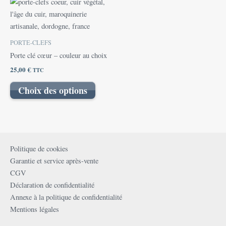
Ce
produit
a
plusieurs
PORTE-CLEFS
variations.
Porte clé cœur – couleur au choix
Les
25,00
€
TTC
options
peuvent
Choix des options
être
choisies
sur
la
page
Politique de cookies
du
Garantie et service après-vente
produit
CGV
Déclaration de confidentialité
Annexe à la politique de confidentialité
Mentions légales