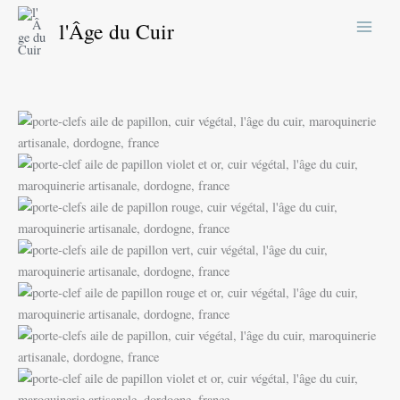
Aller
l'Âge du Cuir
au
contenu
quantité
de
Porte-
clé
aile
de
papillon