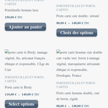
PORTEFEUILLES ET PORTE-
Les
CARTES
PORTEFEUILLES ET PORTE-
options
CARTES
Portefeuille homme luxe
peuvent
Porte carte cuir double, velouté
250,00
€
TTC
être
88,00
€
–
148,00
€
TTC
Ajouter au panier
choisies
Choix des options
sur
la
page
du
Plage
Plage
Ce
Ce
de
de
produit
produit
produit
prix :
prix :
110,00 €
a
88,00 €
a
à
à
plusieurs
plusieurs
140,00 €
148,00 €
variations.
variations.
PORTEFEUILLES ET PORTE-
Les
Les
CARTES
PORTEFEUILLES ET PORTE-
options
options
CARTES
Porte carte le Birdy
peuvent
peuvent
Porte carte homme double, cuir
110,00
€
–
140,00
€
TTC
être
être
de bovin, rigide
Select options
choisies
choisies
88,00
€
–
148,00
€
TTC