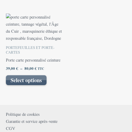
page
page
du
du
produit
produit
Plage
Ce
de
produit
prix :
39,00 €
a
à
plusieurs
80,00 €
variations.
PORTEFEUILLES ET PORTE-
Les
CARTES
options
Porte carte personnalisé ceinture
peuvent
39,00
€
–
80,00
€
TTC
être
Select options
choisies
sur
la
page
du
Politique de cookies
produit
Garantie et service après-vente
CGV