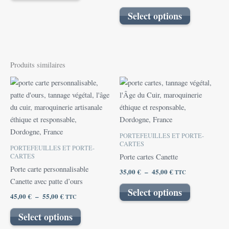
sur
sur
Select options
la
la
page
page
du
du
produit
produit
Produits similaires
Plage
Plage
Ce
Ce
de
de
produit
produit
prix :
prix :
45,00 €
a
35,00 €
a
à
à
plusieurs
plusieurs
55,00 €
45,00 €
variations.
variations.
PORTEFEUILLES ET PORTE-
Les
Les
CARTES
PORTEFEUILLES ET PORTE-
options
options
CARTES
Porte cartes Canette
peuvent
peuvent
Porte carte personnalisable
35,00
€
–
45,00
€
TTC
être
être
Canette avec patte d’ours
Select options
choisies
choisies
45,00
€
–
55,00
€
TTC
sur
sur
Select options
la
la