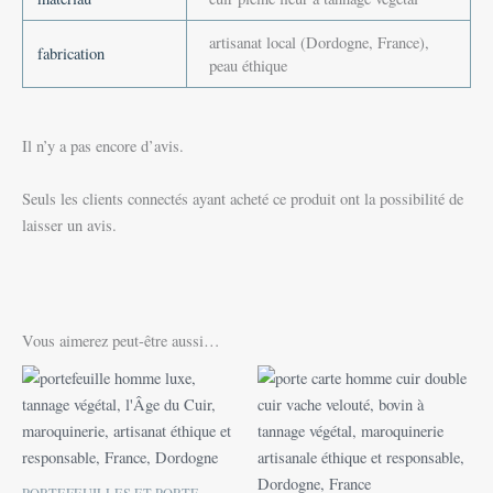
artisanat local (Dordogne, France),
fabrication
peau éthique
Il n’y a pas encore d’avis.
Seuls les clients connectés ayant acheté ce produit ont la possibilité de
laisser un avis.
Vous aimerez peut-être aussi…
Plage
Ce
de
produit
prix :
88,00 €
a
à
plusieu
148,00 €
variatio