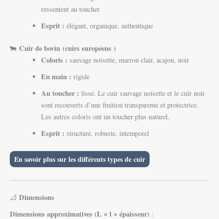
ressentent au toucher
Esprit :
élégant, organique, authentique
Cuir de bovin
(cuirs européens )
🐄
Coloris :
sauvage noisette, marron clair, acajou, noir
En main :
rigide
Au toucher :
lisse. Le cuir sauvage noisette et le cuir noir
sont recouverts d’une finition transparente et protectrice.
Les autres coloris ont un toucher plus naturel.
Esprit :
structuré, robuste, intemporel
En savoir plus sur les différents types de cuir
Dimensions
📐
Dimensions approximatives (L × l × épaisseur)
: