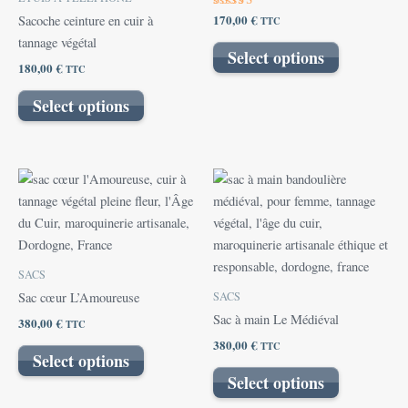
Note
170,00
€
Sacoche ceinture en cuir à
TTC
5.00
sur 5
tannage végétal
Select options
180,00
€
TTC
Select options
SACS
SACS
Sac cœur L’Amoureuse
Sac à main Le Médiéval
380,00
€
TTC
380,00
€
TTC
Select options
Select options