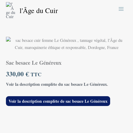
Aller
l'Âge du Cuir
au
contenu
quantité
de
Sac
besace
Sac besace Le Généreux
Le
Généreux
330,00
€
TTC
Voir la description complète du sac besace Le Généreux
.
Voir la description complète de sac besace Le Généreux