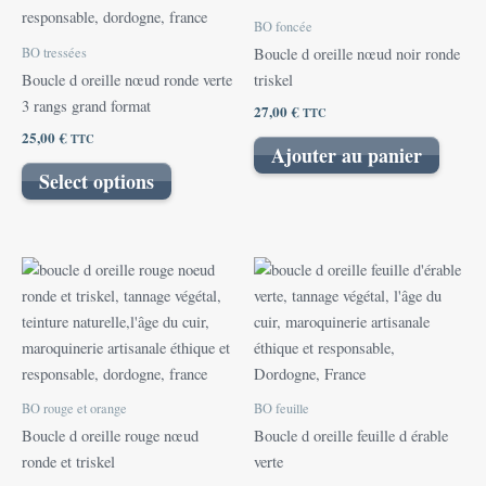
BO foncée
BO tressées
Boucle d oreille nœud noir ronde
Boucle d oreille nœud ronde verte
triskel
3 rangs grand format
27,00
€
TTC
25,00
€
TTC
Ajouter au panier
Select options
BO rouge et orange
BO feuille
Boucle d oreille rouge nœud
Boucle d oreille feuille d érable
ronde et triskel
verte