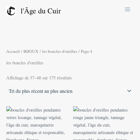
Trié
Aller
du
l'Âge du Cuir
plus
au
récent
contenu
au
plus
ancien
Accueil
/
BIJOUX
/
les boucles d'oreilles
/ Page 4
les boucles d'oreilles
Affichage de 37–48 sur 175 résultats