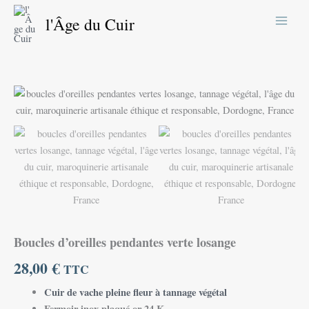
Aller
l'Âge du Cuir
au
contenu
quantité
de
Boucles
d'oreilles
pendantes
verte
losange
Boucles d’oreilles pendantes verte losange
28,00
€
TTC
Cuir de vache pleine fleur à tannage végétal
Fermoir inox plaqué or 24 K