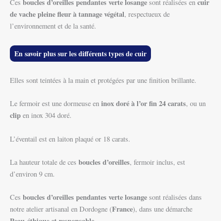
boucles d’oreilles pendantes verte losange
cuir
Ces
sont réalisées en
de vache pleine fleur à tannage végétal
, respectueux de
l’environnement et de la santé.
En savoir plus sur les différents types de cuir
Elles sont teintées à la main et protégées par une finition brillante.
inox doré à l’or fin 24 carats
Le fermoir est une dormeuse en
, ou un
clip
en inox 304 doré.
L’éventail est en laiton plaqué or 18 carats.
boucles d’oreilles
La hauteur totale de ces
, fermoir inclus, est
d’environ 9 cm.
boucles d’oreilles pendantes verte losange
Ces
sont réalisées dans
France
notre atelier artisanal en Dordogne (
), dans une démarche
Peau-éthique et responsable.