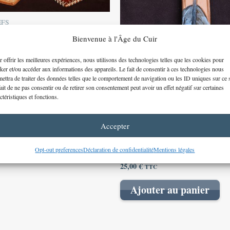
peuvent
être
EFS
choisies
œur – couleur au choix
Bienvenue à l'Âge du Cuir
sur
C
la
 offrir les meilleures expériences, nous utilisons des technologies telles que les cookies pour
page
ker et/ou accéder aux informations des appareils. Le fait de consentir à ces technologies nous
 des options
ettra de traiter des données telles que le comportement de navigation ou les ID uniques sur ce s
du
ait de ne pas consentir ou de retirer son consentement peut avoir un effet négatif sur certaines
produit
ctéristiques et fonctions.
Accepter
PORTE-CLEFS
Opt-out preferences
Déclaration de confidentialité
Mentions légales
Porte clé plume de geai
25,00
€
TTC
Ajouter au panier