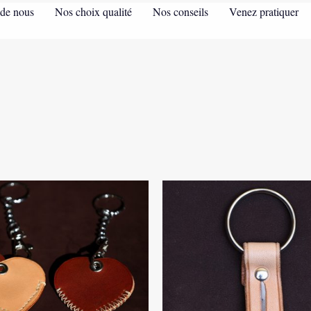
de nous
Nos choix qualité
Nos conseils
Venez pratiquer
Ce
produit
a
plusieurs
variations.
Les
options