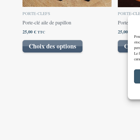
peuvent
être
PORTE-CLEFS
PORTE-CL
choisies
Porte-clé aile de papillon
Porte clé c
sur
25,00
€
25,00
€
TTC
TT
la
Pour
page
stoc
Choix des options
Choix
perm
du
Le f
produit
cara