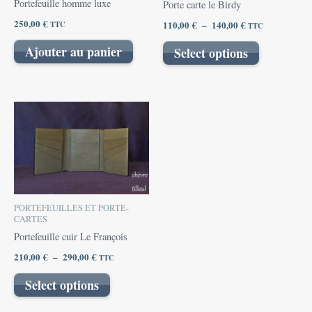
Portefeuille homme luxe
Porte carte le Birdy
être
250,00
€
110,00
€
–
140,00
€
TTC
TTC
choisies
sur
Ajouter au panier
Select options
la
page
du
Plage
Ce
produit
de
produit
prix :
210,00 €
a
à
plusieurs
290,00 €
variations.
Les
PORTEFEUILLES ET PORTE-
options
CARTES
peuvent
Portefeuille cuir Le François
être
210,00
€
–
290,00
€
TTC
choisies
sur
Select options
la
page