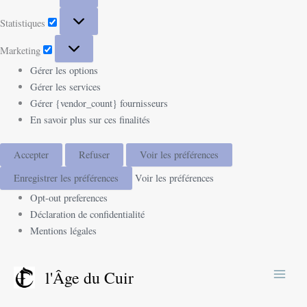
Statistiques
Marketing
Gérer les options
Gérer les services
Gérer {vendor_count} fournisseurs
En savoir plus sur ces finalités
Accepter
Refuser
Voir les préférences
Enregistrer les préférences
Voir les préférences
Opt-out preferences
Déclaration de confidentialité
Mentions légales
Trié
du
l'Âge du Cuir
plus
récent
au
plus