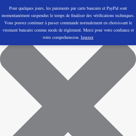
Marketing
Préférences
Statistiques
Fonctionnel
Aller
Bienvenue à l'Âge du Cuir
Pour quelques jours, les paiements par carte bancaire et PayPal sont
au
momentanément suspendus le temps de finaliser des vérifications techniques.
contenu
Vous pouvez continuer à passer commande normalement en choisissant le
virement bancaire comme mode de règlement. Merci pour votre confiance et
votre compréhension.
Ignorer