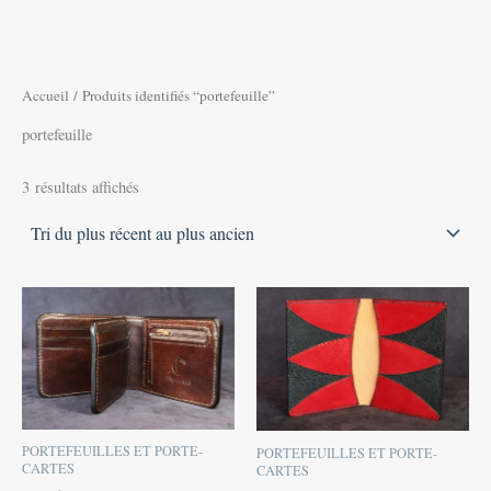
ancien
Accueil
/ Produits identifiés “portefeuille”
portefeuille
3 résultats affichés
Plage
Ce
de
produit
prix :
110,00 €
a
à
plusieurs
140,00 €
variations.
Les
PORTEFEUILLES ET PORTE-
PORTEFEUILLES ET PORTE-
options
CARTES
CARTES
peuvent