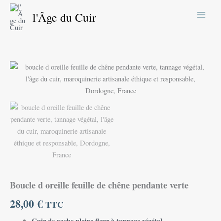
Aller
l'Âge du Cuir
au
contenu
quantité
de
Boucle
d
oreille
feuille
de
chêne
pendante
verte
Boucle d oreille feuille de chêne pendante verte
28,00
€
TTC
Cuir de vache pleine fleur à tannage végétal