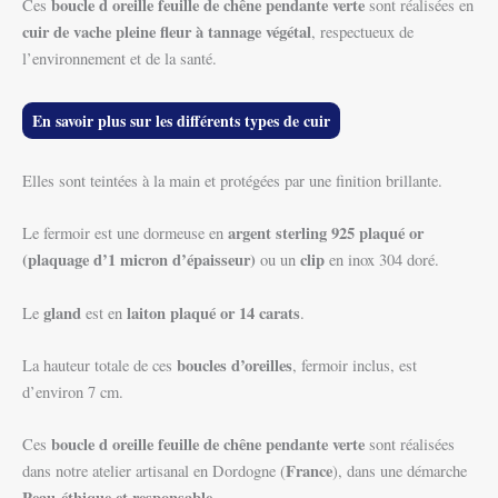
boucle d oreille feuille de chêne pendante verte
Ces
sont réalisées en
cuir de vache pleine fleur à tannage végétal
, respectueux de
l’environnement et de la santé.
En savoir plus sur les différents types de cuir
Elles sont teintées à la main et protégées par une finition brillante.
argent sterling 925 plaqué or
Le fermoir est une dormeuse en
(plaquage d’1 micron d’épaisseur)
clip
ou un
en inox 304 doré.
gland
laiton plaqué or 14 carats
Le
est en
.
boucles d’oreilles
La hauteur totale de ces
, fermoir inclus, est
d’environ 7 cm.
boucle d oreille feuille de chêne pendante verte
Ces
sont réalisées
France
dans notre atelier artisanal en Dordogne (
), dans une démarche
Peau-éthique et responsable.