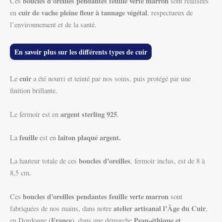
boucles d’oreilles pendantes feuille verte marron
Ces
sont réalisées
cuir de vache pleine fleur à tannage végétal
en
, respectueux de
l’environnement et de la santé.
En savoir plus sur les différents types de cuir
cuir
Le
a été nourri et teinté par nos soins, puis protégé par une
finition brillante.
argent sterling 925
Le fermoir est en
.
feuille
laiton plaqué argent.
La
est en
boucles d’oreilles
La hauteur totale de ces
, fermoir inclus, est de 8 à
8,5 cm.
boucles d’oreilles pendantes feuille verte marron
Ces
sont
atelier artisanal l’Âge du Cuir
fabriquées de nos mains, dans notre
,
France
Peau-éthique et
en Dordogne (
), dans une démarche