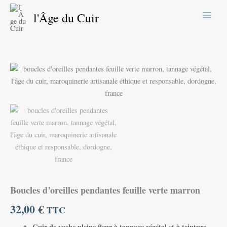
Aller
l'Âge du Cuir
au
contenu
quantité
de
Boucles
d'oreilles
pendantes
feuille
verte
marron
Boucles d’oreilles pendantes feuille verte marron
32,00
€
TTC
Cuir de vache pleine fleur à tannage végétal et à teinture