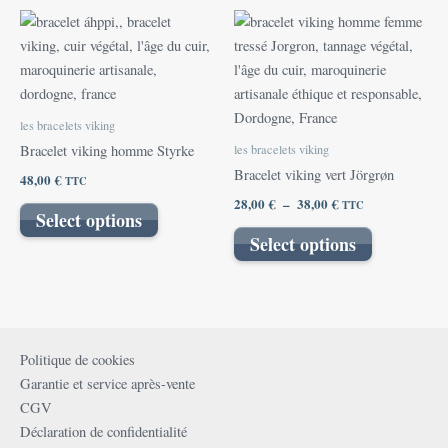
page
Plage
Ce
du
de
produit
prix :
produit
28,00 €
a
à
plusieurs
38,00 €
variations.
les bracelets viking
Les
les bracelets viking
Bracelet viking homme Styrke
options
Bracelet viking vert Jörgrøn
48,00
€
TTC
peuvent
28,00
€
–
38,00
€
TTC
être
Select options
choisies
Select options
sur
la
page
du
produit
Politique de cookies
Garantie et service après-vente
CGV
Déclaration de confidentialité