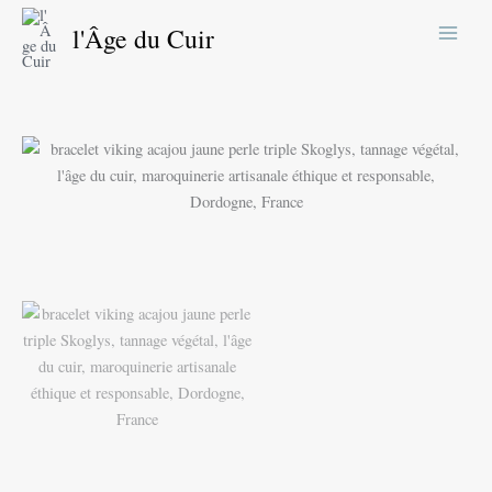
Aller
l'Âge du Cuir
au
contenu
quantité
Plage
de
de
Bracelet
viking
prix :
acajou
et
26,00 €
jaune
Skoglys
à
36,00 €