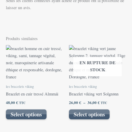
Seuls les clients connectés ayant acheté ce produit ont la possibilité de
laisser un avis.
Produits similaires
Plage
Ce
de
produit
prix :
EN RUPTURE DE
26,00 €
a
à
STOCK
plusieurs
36,00 €
variations.
Les
les bracelets viking
les bracelets viking
options
Bracelet en cuir tressé Almmái
Bracelet viking vert Solgrønn
peuvent
48,00
€
26,00
€
–
36,00
€
TTC
TTC
être
choisies
Select options
Select options
sur
la