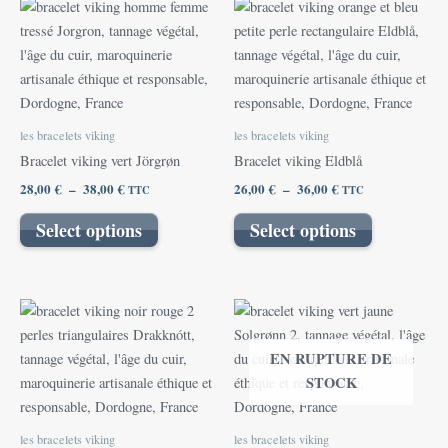
Plage
Plage
Ce
Ce
de
de
produit
produit
prix :
prix :
28,00 €
a
26,00 €
a
à
à
plusieurs
plusieurs
38,00 €
36,00 €
variations.
variations.
Les
Les
les bracelets viking
les bracelets viking
options
options
Bracelet viking vert Jörgrøn
Bracelet viking Eldblå
peuvent
peuvent
28,00
€
–
38,00
€
26,00
€
–
36,00
€
TTC
TTC
être
être
choisies
choisies
Select options
Select options
sur
sur
la
la
page
page
Plage
Plage
Ce
Ce
du
du
de
de
produit
produit
prix :
prix :
produit
produit
EN RUPTURE DE
28,00 €
a
26,00 €
a
à
à
STOCK
plusieurs
plusieurs
38,00 €
36,00 €
variations.
variations.
Les
Les
les bracelets viking
les bracelets viking