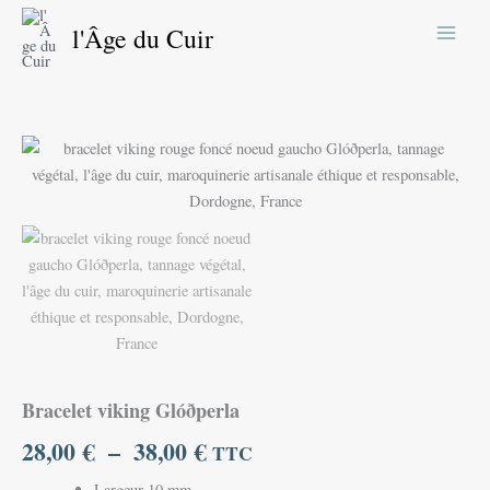
Aller
l'Âge du Cuir
au
contenu
quantité
Plage
de
de
Bracelet
viking
prix :
Glóðperla
28,00 €
à
38,00 €
Bracelet viking Glóðperla
28,00
€
–
38,00
€
TTC
Largeur 10 mm