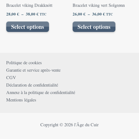
options
options
Bracelet viking Drakknótt
Bracelet viking vert Solgrønn
peuvent
peuvent
28,00
€
–
38,00
€
26,00
€
–
36,00
€
TTC
TTC
être
être
choisies
choisies
Select options
Select options
sur
sur
la
la
page
page
du
du
produit
produit
Politique de cookies
Garantie et service après-vente
CGV
Déclaration de confidentialité
Annexe à la politique de confidentialité
Mentions légales
Copyright © 2026 l'Âge du Cuir