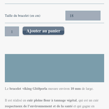
Taille du bracelet (en cm)
Ajouter au panier
Description
Informations complémentaires
Avis (0)
bracelet viking Glóðperla
10 mm
Le
mesure environ
de large.
cuir pleine fleur à tannage végétal
Il est réalisé en
, qui est un cuir
respectueux de l’environnement et de la
santé
et qui gagne en