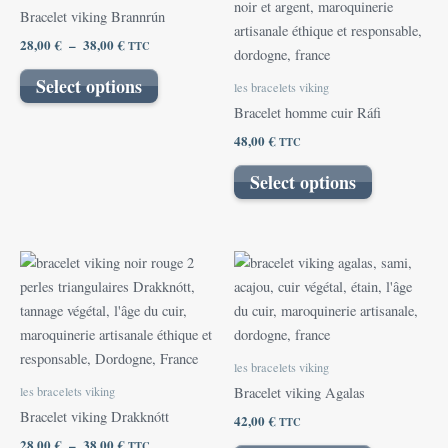
28,00 €
a
Bracelet viking Brannrún
à
plusieurs
38,00 €
28,00
€
–
38,00
€
TTC
variations.
Les
Select options
les bracelets viking
options
Bracelet homme cuir Ráfi
peuvent
48,00
€
TTC
être
choisies
Select options
sur
la
page
Plage
Ce
du
de
produit
prix :
produit
28,00 €
a
à
plusieurs
38,00 €
variations.
les bracelets viking
Les
les bracelets viking
Bracelet viking Agalas
options
Bracelet viking Drakknótt
42,00
€
TTC
peuvent
28,00
€
–
38,00
€
TTC