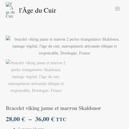
Aller
l'Âge du Cuir
au
contenu
quantité
Plage
de
de
Bracelet
viking
prix :
jaune
et
28,00 €
marron
Skaldsnor
à
36,00 €
Bracelet viking jaune et marron Skaldsnor
28,00
€
–
36,00
€
TTC
Largeur 10 mm