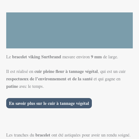
Description
Informations complémentaires
Avis (0)
bracelet viking
Surtbrand
9 mm
Le
mesure environ
de large.
cuir pleine fleur à tannage végétal
Il est réalisé en
, qui est un cuir
respectueux de l’environnement et de la
santé
et qui gagne en
patine
avec le temps.
En savoir plus sur le cuir à tannage végétal
bracelet
Les tranches du
ont été astiquées pour avoir un rendu soigné.