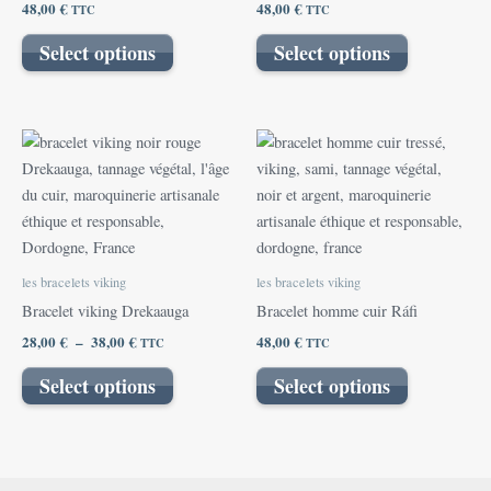
48,00
€
48,00
€
TTC
TTC
Select options
Select options
Plage
Ce
de
produit
prix :
28,00 €
a
à
plusieurs
38,00 €
variations.
Les
les bracelets viking
les bracelets viking
options
Bracelet viking Drekaauga
Bracelet homme cuir Ráfi
peuvent
28,00
€
–
38,00
€
48,00
€
TTC
TTC
être
choisies
Select options
Select options
sur
la
page
du