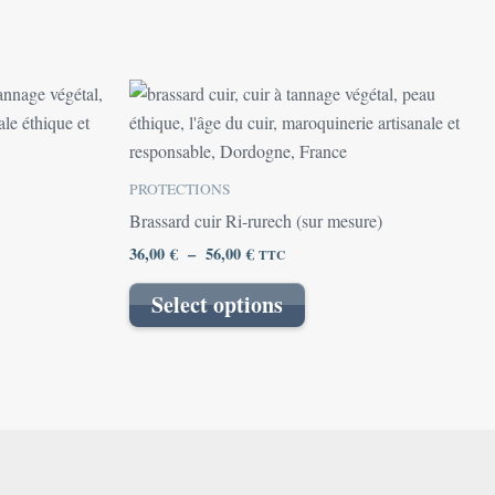
Plage
Ce
de
produit
prix :
36,00 €
a
à
plusieurs
56,00 €
PROTECTIONS
variations.
Brassard cuir Ri-rurech (sur mesure)
Les
36,00
€
–
56,00
€
TTC
options
peuvent
Select options
être
choisies
sur
la
page
du
produit