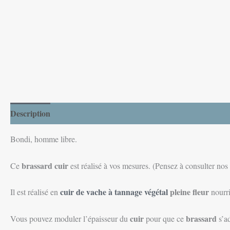
Description
Informations complémentaires
Avis (0)
Bondi, homme libre.
brassard cuir
Ce
est réalisé à vos mesures. (Pensez à consulter nos
cuir de vache à tannage végétal
pleine fleur
Il est réalisé en
nourri
cuir
brassard
Vous pouvez moduler l’épaisseur du
pour que ce
s’ad