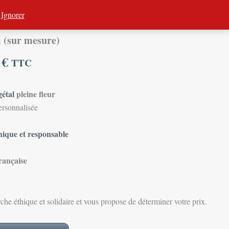
Événements
Visite d’atelier
Vidéos
Contact
.
Ignorer
 (sur mesure)
Plage
0
€
de
TTC
prix :
gétal
pleine fleur
36,00 €
ersonnalisée
à
hique et responsable
56,00 €
rançaise
e éthique et solidaire et vous propose de déterminer votre prix.