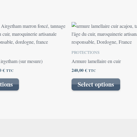
Plage
Ce
de
produit
prix :
36,00 €
a
à
plusieurs
56,00 €
PROTECTIONS
variations.
Airgetham (sur mesure)
Armure lamellaire en cuir
Les
00
€
240,00
€
TTC
TTC
options
peuvent
tions
Select options
être
choisies
sur
la
page
du
produit