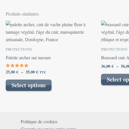
Produits similaires
Plage
Ce
de
produit
prix :
25,00 €
a
à
plusieurs
35,00 €
PROTECTIONS
PROTECTIONS
variations.
Palette archer sur mesure
Brassard cuir 
Les
36,00
€
–
56,
options
25,00
€
–
35,00
€
Note
TTC
5.00
peuvent
Select op
sur 5
être
Select options
choisies
sur
la
page
du
Politique de cookies
produit
Garantie et service après-vente