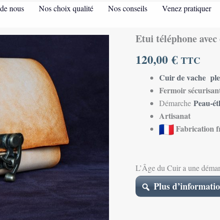
de nous
Nos choix qualité
Nos conseils
Venez pratiquer
Étui téléphone avec
quantité
de
120,00
€
Étui
TTC
téléphone
Cuir de vache plei
avec
dragonne
Fermoir sécurisan
Peau-ét
Démarche
Artisanat
Fabrication f
L’Âge du Cuir a une démarch
Plus d’informatio