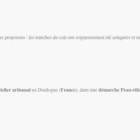
 proposons : les tranches du cuir ont soigneusement été astiquées et un f
telier artisanal
France
démarche Peau-éth
en Dordogne (
), dans une