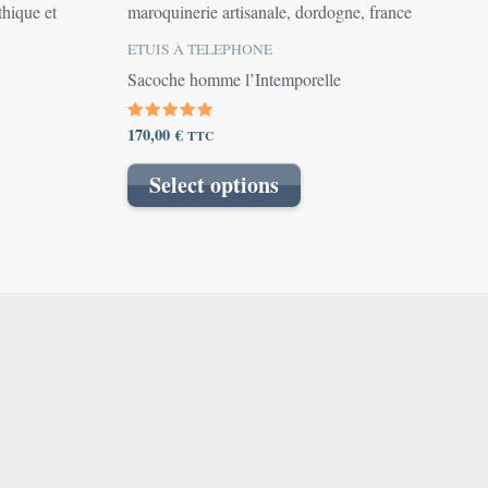
ETUIS À TELEPHONE
Sacoche homme l’Intemporelle
170,00
€
Note
TTC
5.00
sur 5
Select options