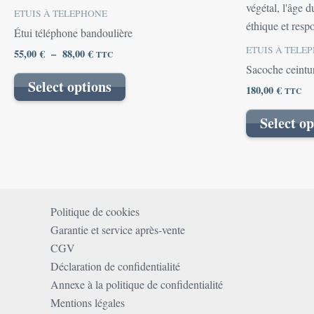
produit
prix :
ETUIS À TELEPHONE
55,00 €
a
Étui téléphone bandoulière
à
plusieurs
88,00 €
ETUIS À TELE
55,00
€
–
88,00
€
TTC
variations.
Sacoche ceintur
Les
Select options
180,00
€
TTC
options
peuvent
Select op
être
choisies
sur
la
page
Politique de cookies
du
Garantie et service après-vente
produit
CGV
Déclaration de confidentialité
Annexe à la politique de confidentialité
Mentions légales